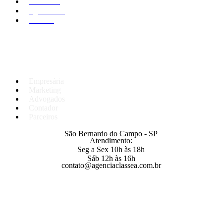
Sobre nós
Agenciados
Contato
Equipe
Empresária
Marketing
Advogados
Contador
Parceiros
São Bernardo do Campo - SP
Atendimento:
Seg a Sex 10h às 18h
Sáb 12h às 16h
contato@agenciaclassea.com.br